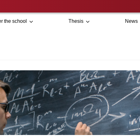
r the school
Thesis
News