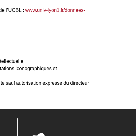
l de l’UCBL :
www.univ-lyon1.fr/donnees-
tellectuelle.
ntations iconographiques et
dite sauf autorisation expresse du directeur