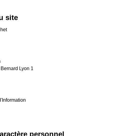
u site
chet
n
 Bernard Lyon 1
'Information
aractère personnel