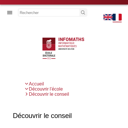
Aller
au
Découvrir l'école
Rechercher
contenu
principal
Thèse
Actualités
Previous
Next
Accueil
Fil
Découvrir l'école
d'Ariane
Découvrir le conseil
Découvrir le conseil